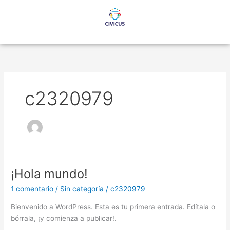
Ir
al
contenido
c2320979
¡Hola mundo!
¡Hola
mundo!
1 comentario
/
Sin categoría
/
c2320979
Bienvenido a WordPress. Esta es tu primera entrada. Edítala o
bórrala, ¡y comienza a publicar!.