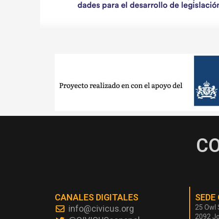
C
CANALES DIGITALES
SEDE
info@civicus.org
25 Owl 
2092 J