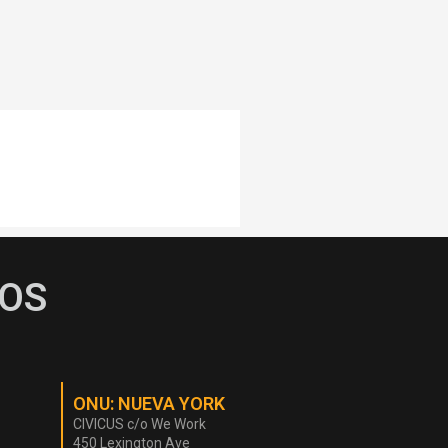
OS
ONU: NUEVA YORK
CIVICUS c/o We Work
450 Lexington Ave