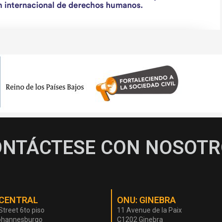
ONTÁCTESE CON NOSOTR
 CENTRAL
ONU: GINEBRA
Street 6to piso
11 Avenue de la Paix
ohannesburgo
C1202 Ginebra