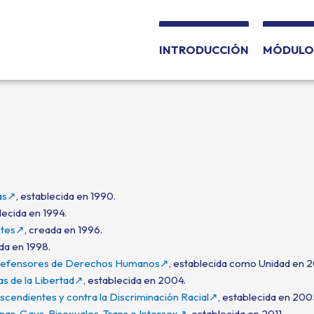
INTRODUCCIÓN
MÓDULO 
nas↗
, establecida en 1990.
lecida en 1994.
ntes↗
, creada en 1996.
da en 1998.
 Defensores de Derechos Humanos↗
, establecida como Unidad en 20
s de la Libertad↗
, establecida en 2004.
scendientes y contra la Discriminación Racial↗
, establecida en 200
nas, Gays, Bisexuales, Trans e Intersex↗
, establecida en 2011.