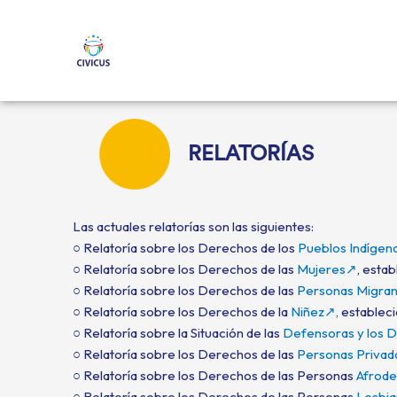
Ir
al
contenido
RELATORÍAS
Las actuales relatorías son las siguientes:
○ Relatoría sobre los Derechos de los
Pueblos Indíge
○ Relatoría sobre los Derechos de las
Mujeres↗
, estab
○ Relatoría sobre los Derechos de las
Personas Migra
○ Relatoría sobre los Derechos de la
Niñez↗,
estableci
○ Relatoría sobre la Situación de las
Defensoras y los
○ Relatoría sobre los Derechos de las
Personas Privada
○ Relatoría sobre los Derechos de las Personas
Afrode
○ Relatoría sobre los Derechos de las Personas
Lesbia