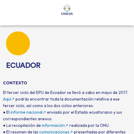
Ir
al
contenido
ECUADOR
CONTEXTO
El tercer ciclo del EPU de Ecuador se llevó a cabo en mayo de 2017.
Aquí↗
podrás encontrar toda la documentación relativa a ese
tercer ciclo, así como a los dos ciclos anteriores:
● El
informe nacional↗
enviado por el Estado ecuatoriano y sus
correspondientes anexos.
● La recopilación de
información↗
realizada por la ONU.
● El resumen de las
comunicaciones↗
presentadas por diferentes